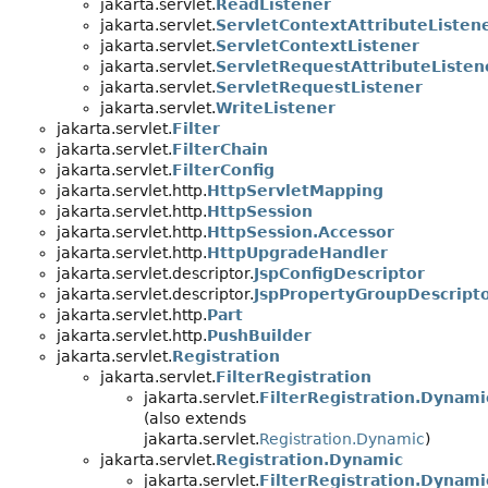
jakarta.servlet.
ReadListener
jakarta.servlet.
ServletContextAttributeListen
jakarta.servlet.
ServletContextListener
jakarta.servlet.
ServletRequestAttributeListen
jakarta.servlet.
ServletRequestListener
jakarta.servlet.
WriteListener
jakarta.servlet.
Filter
jakarta.servlet.
FilterChain
jakarta.servlet.
FilterConfig
jakarta.servlet.http.
HttpServletMapping
jakarta.servlet.http.
HttpSession
jakarta.servlet.http.
HttpSession.Accessor
jakarta.servlet.http.
HttpUpgradeHandler
jakarta.servlet.descriptor.
JspConfigDescriptor
jakarta.servlet.descriptor.
JspPropertyGroupDescript
jakarta.servlet.http.
Part
jakarta.servlet.http.
PushBuilder
jakarta.servlet.
Registration
jakarta.servlet.
FilterRegistration
jakarta.servlet.
FilterRegistration.Dynami
(also extends
jakarta.servlet.
Registration.Dynamic
)
jakarta.servlet.
Registration.Dynamic
jakarta.servlet.
FilterRegistration.Dynami