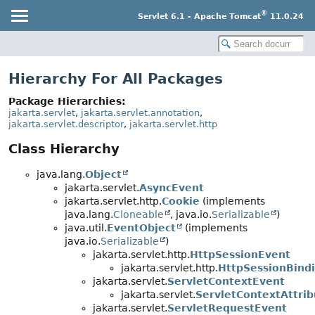
®
Servlet 6.1 - Apache Tomcat
11.0.24
Hierarchy For All Packages
Package Hierarchies:
jakarta.servlet
,
jakarta.servlet.annotation
,
jakarta.servlet.descriptor
,
jakarta.servlet.http
Class Hierarchy
java.lang.
Object
jakarta.servlet.
AsyncEvent
jakarta.servlet.http.
Cookie
(implements
java.lang.
Cloneable
, java.io.
Serializable
)
java.util.
EventObject
(implements
java.io.
Serializable
)
jakarta.servlet.http.
HttpSessionEvent
jakarta.servlet.http.
HttpSessionBind
jakarta.servlet.
ServletContextEvent
jakarta.servlet.
ServletContextAttri
jakarta.servlet.
ServletRequestEvent