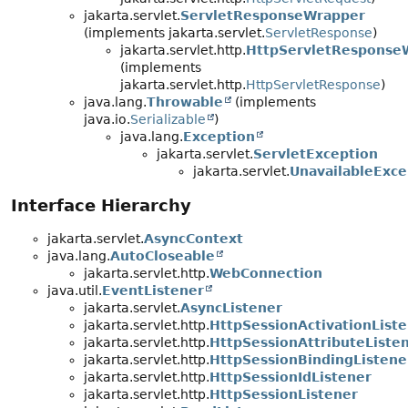
jakarta.servlet.
ServletResponseWrapper
(implements jakarta.servlet.
ServletResponse
)
jakarta.servlet.http.
HttpServletResponse
(implements
jakarta.servlet.http.
HttpServletResponse
)
java.lang.
Throwable
(implements
java.io.
Serializable
)
java.lang.
Exception
jakarta.servlet.
ServletException
jakarta.servlet.
UnavailableExce
Interface Hierarchy
jakarta.servlet.
AsyncContext
java.lang.
AutoCloseable
jakarta.servlet.http.
WebConnection
java.util.
EventListener
jakarta.servlet.
AsyncListener
jakarta.servlet.http.
HttpSessionActivationList
jakarta.servlet.http.
HttpSessionAttributeListe
jakarta.servlet.http.
HttpSessionBindingListene
jakarta.servlet.http.
HttpSessionIdListener
jakarta.servlet.http.
HttpSessionListener