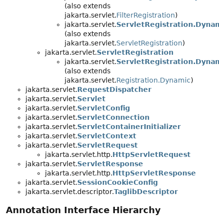
(also extends
jakarta.servlet.
FilterRegistration
)
jakarta.servlet.
ServletRegistration.Dyna
(also extends
jakarta.servlet.
ServletRegistration
)
jakarta.servlet.
ServletRegistration
jakarta.servlet.
ServletRegistration.Dyna
(also extends
jakarta.servlet.
Registration.Dynamic
)
jakarta.servlet.
RequestDispatcher
jakarta.servlet.
Servlet
jakarta.servlet.
ServletConfig
jakarta.servlet.
ServletConnection
jakarta.servlet.
ServletContainerInitializer
jakarta.servlet.
ServletContext
jakarta.servlet.
ServletRequest
jakarta.servlet.http.
HttpServletRequest
jakarta.servlet.
ServletResponse
jakarta.servlet.http.
HttpServletResponse
jakarta.servlet.
SessionCookieConfig
jakarta.servlet.descriptor.
TaglibDescriptor
Annotation Interface Hierarchy