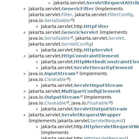
jakarta.servlet.
ServletRequestAttri
jakarta.servlet.
GenericFilter
(implements
jakarta.servlet.
Filter
, jakarta.servlet.
FilterConfig
,
java.io.
Serializable
)
jakarta.servlet.http.
HttpFilter
jakarta.servlet.
GenericServlet
(implements
java.io.
Serializable
, jakarta.servlet.
Servlet
,
jakarta.servlet.
ServletConfig
)
jakarta.servlet.http.
HttpServlet
jakarta.servlet.
HttpConstraintElement
jakarta.servlet.
HttpMethodConstraintEl
jakarta.servlet.
ServletSecurityElement
java.io.
InputStream
(implements
java.io.
Closeable
)
jakarta.servlet.
ServletInputStream
jakarta.servlet.
MultipartConfigElement
java.io.
OutputStream
(implements
java.io.
Closeable
, java.io.
Flushable
)
jakarta.servlet.
ServletOutputStream
jakarta.servlet.
ServletRequestWrapper
(implements jakarta.servlet.
ServletRequest
)
jakarta.servlet.http.
HttpServletRequestW
(implements
jakarta.servlet.http.
HttpServletRequest
)